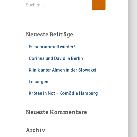
S
Suchen …
u
c
h
e
Neueste Beiträge
n
n
Es schrammelt wieder!
a
c
Corinna und David in Berlin
h
:
Klinik unter Almen in der Slowakei
Lesungen
Kröten in Not – Komödie Hamburg
Neueste Kommentare
Archiv