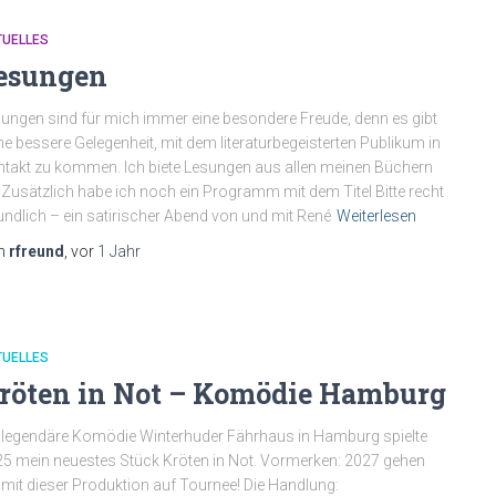
TUELLES
esungen
ungen sind für mich immer eine besondere Freude, denn es gibt
ne bessere Gelegenheit, mit dem literaturbegeisterten Publikum in
takt zu kommen. Ich biete Lesungen aus allen meinen Büchern
 Zusätzlich habe ich noch ein Programm mit dem Titel Bitte recht
undlich – ein satirischer Abend von und mit René
Weiterlesen
n
rfreund
, vor
1 Jahr
TUELLES
röten in Not – Komödie Hamburg
 legendäre Komödie Winterhuder Fährhaus in Hamburg spielte
5 mein neuestes Stück Kröten in Not. Vormerken: 2027 gehen
 mit dieser Produktion auf Tournee! Die Handlung: