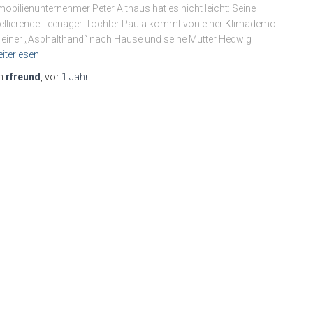
obilienunternehmer Peter Althaus hat es nicht leicht: Seine
ellierende Teenager-Tochter Paula kommt von einer Klimademo
 einer „Asphalthand“ nach Hause und seine Mutter Hedwig
iterlesen
n
rfreund
, vor
1 Jahr