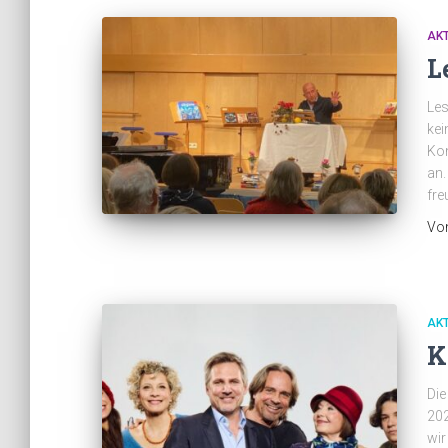
AK
L
Les
kei
Kon
an.
fre
Vo
AK
K
Die
202
wir