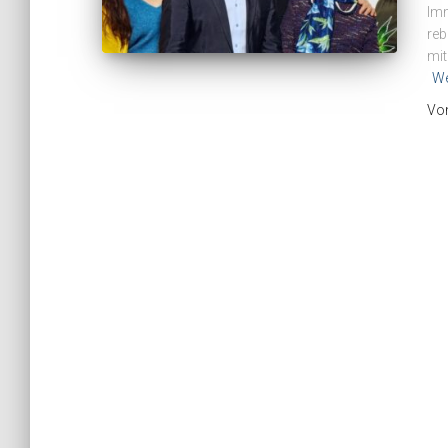
Imm
reb
mit
We
Vo