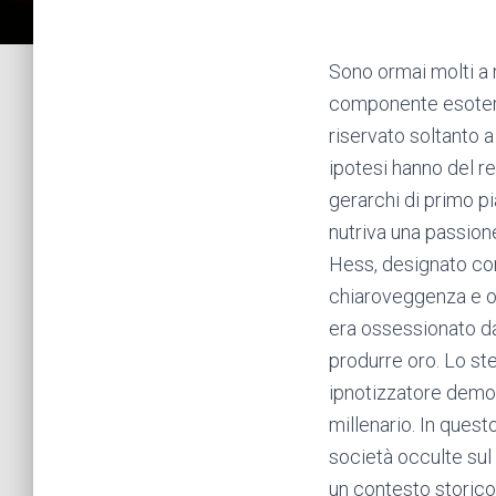
Sono ormai molti a 
componente esoteric
riservato soltanto a 
ipotesi hanno del re
gerarchi di primo pi
nutriva una passion
Hess, designato com
chiaroveggenza e oc
era ossessionato dal
produrre oro. Lo st
ipnotizzatore demo
millenario. In questo
società occulte sul
un contesto storico 